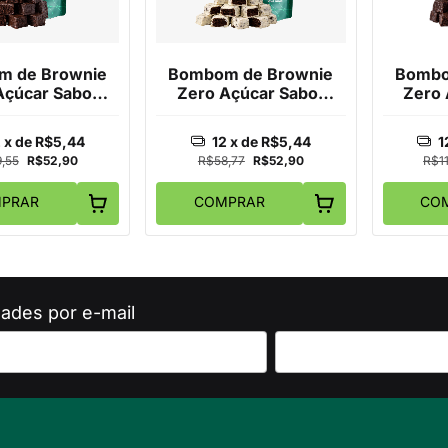
m de Brownie
Bombom de Brownie
Bombo
Açúcar Sabor
Zero Açúcar Sabor
Zero 
olate Meio
Chocolate Branco
Cho
argo 250g
250g
Am
2
x de
R$5,44
12
x de
R$5,44
1
,55
R$52,90
R$58,77
R$52,90
R$11
PRAR
COMPRAR
CO
ades por e-mail