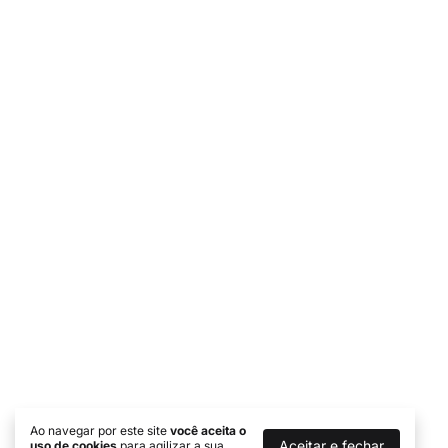
Ao navegar por este site
você aceita o
Aceitar e fechar
uso de cookies
para agilizar a sua