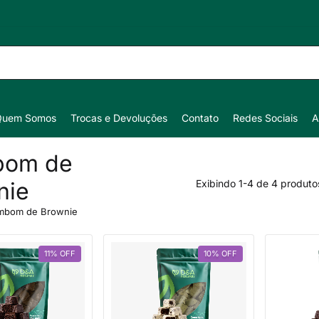
Quem Somos
Trocas e Devoluções
Contato
Redes Sociais
A
bom de
nie
Exibindo 1-4 de 4 produto
mbom de Brownie
11
%
OFF
10
%
OFF