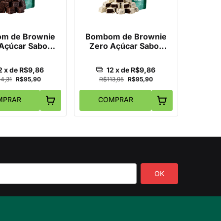
m de Brownie
Bombom de Brownie
Açúcar Sabor
Zero Açúcar Sabor
colate Meio
Chocolate Branco
argo 500g
500g
2
x de
R$9,86
12
x de
R$9,86
4,31
R$95,90
R$113,95
R$95,90
MPRAR
COMPRAR