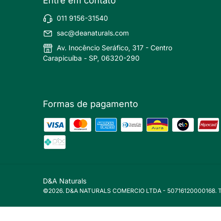
Entre em contato
011 9156-31540
sac@deanaturals.com
Av. Inocêncio Seráfico, 317 - Centro
Carapicuíba - SP, 06320-290
Formas de pagamento
D&A Naturals
©2026. D&A NATURALS COMERCIO LTDA - 50716120000168. Todo