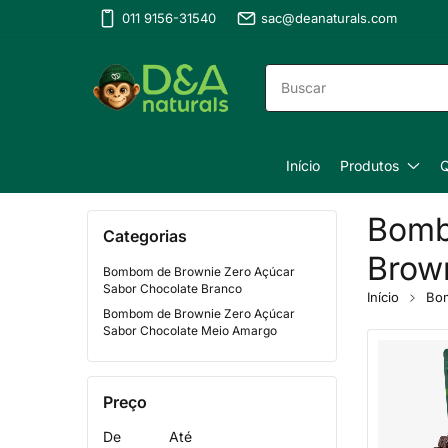
011 9156-31540
sac@deanaturals.com
Início
Produtos
Bom
Categorias
Brow
Bombom de Brownie Zero Açúcar
Sabor Chocolate Branco
Início
Bo
Bombom de Brownie Zero Açúcar
Sabor Chocolate Meio Amargo
Preço
De
Até