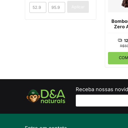
Aplicar
Bombo
Zero 
Choc
Am
1
R$59
COM
Receba nossas novid