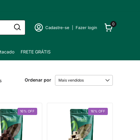
0
Cadastre-se
|
Fazer login
tacado
FRETE GRÁTIS
Ordenar por
s
16
%
OFF
16
%
OFF