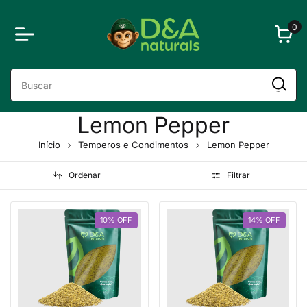
0
Lemon Pepper
Início
Temperos e Condimentos
Lemon Pepper
Ordenar
Filtrar
10
%
OFF
14
%
OFF