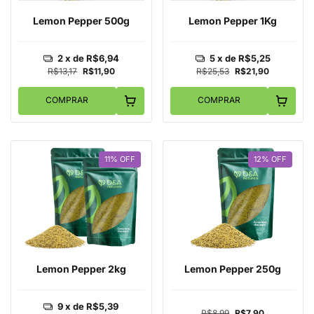
Lemon Pepper 500g
Lemon Pepper 1Kg
2
x de
R$6,94
5
x de
R$5,25
R$13,17
R$11,90
R$25,53
R$21,90
COMPRAR
COMPRAR
11
%
OFF
12
%
OFF
Lemon Pepper 2kg
Lemon Pepper 250g
9
x de
R$5,39
R$8,99
R$7,90