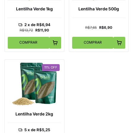
Lentilha Verde 1kg
Lentilha Verde 500g
2
x de
R$6,94
R$7,65
R$6,90
R$13,72
R$11,90
COMPRAR
COMPRAR
11
%
OFF
Lentilha Verde 2kg
5
x de
R$5,25