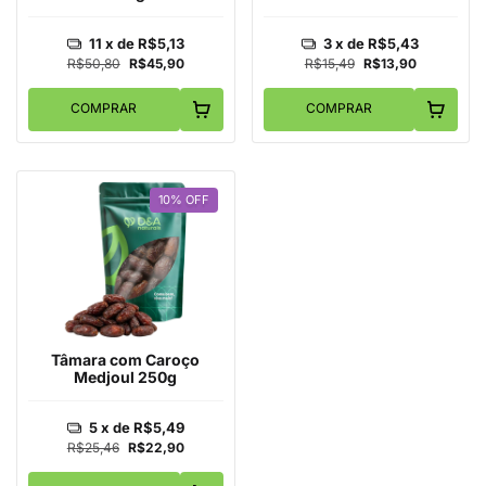
11
x de
R$5,13
3
x de
R$5,43
R$50,80
R$45,90
R$15,49
R$13,90
COMPRAR
COMPRAR
10
%
OFF
Tâmara com Caroço
Medjoul 250g
5
x de
R$5,49
R$25,46
R$22,90