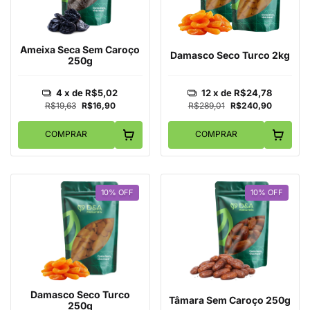
Ameixa Seca Sem Caroço
Damasco Seco Turco 2kg
250g
4
x de
R$5,02
12
x de
R$24,78
R$19,63
R$16,90
R$289,01
R$240,90
COMPRAR
COMPRAR
10
%
OFF
10
%
OFF
Damasco Seco Turco
Tâmara Sem Caroço 250g
250g