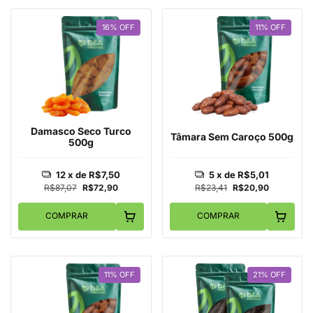
16
%
OFF
11
%
OFF
Damasco Seco Turco
Tâmara Sem Caroço 500g
500g
12
x de
R$7,50
5
x de
R$5,01
R$87,07
R$72,90
R$23,41
R$20,90
COMPRAR
COMPRAR
11
%
OFF
21
%
OFF