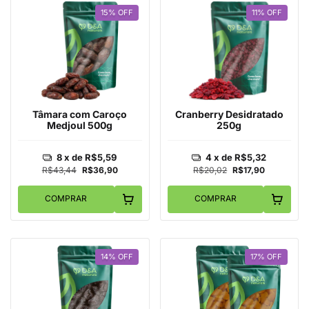
15
%
OFF
11
%
OFF
Tâmara com Caroço
Cranberry Desidratado
Medjoul 500g
250g
8
x de
R$5,59
4
x de
R$5,32
R$43,44
R$36,90
R$20,02
R$17,90
COMPRAR
COMPRAR
14
%
OFF
17
%
OFF