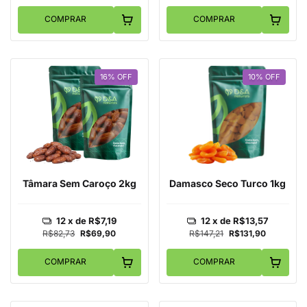
COMPRAR
COMPRAR
16
%
OFF
10
%
OFF
Tâmara Sem Caroço 2kg
Damasco Seco Turco 1kg
12
x de
R$7,19
12
x de
R$13,57
R$82,73
R$69,90
R$147,21
R$131,90
COMPRAR
COMPRAR