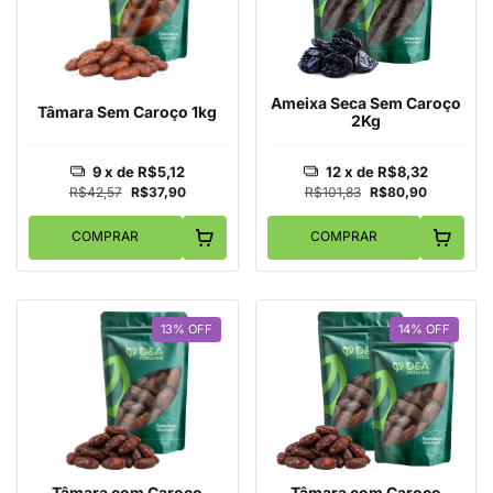
Ameixa Seca Sem Caroço
Tâmara Sem Caroço 1kg
2Kg
9
x de
R$5,12
12
x de
R$8,32
R$42,57
R$37,90
R$101,83
R$80,90
COMPRAR
COMPRAR
13
%
OFF
14
%
OFF
Tâmara com Caroço
Tâmara com Caroço