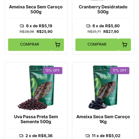
Ameixa Seca Sem Caroço
Cranberry Desidratado
500g
500g
6
x de
R$5,19
6
x de
R$5,60
R$28,96
R$25,90
R$31,71
R$27,90
COMPRAR
COMPRAR
13
%
OFF
17
%
OFF
Uva Passa Preta Sem
Ameixa Seca Sem Caroço
Semente 500g
1Kg
2
x de
R$6,36
11
x de
R$5,02