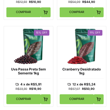
R$12,59
R$10,90
R$54,09
R$44,90
COMPRAR
COMPRAR
15
%
OFF
11
%
OFF
Uva Passa Preta Sem
Cranberry Desidratado
Semente 1kg
1kg
4
x de
R$5,91
12
x de
R$5,24
R$23,30
R$19,90
R$57,07
R$50,90
COMPRAR
COMPRAR