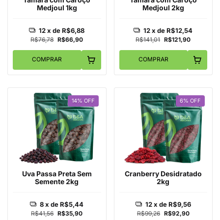
Medjoul 1kg
Medjoul 2kg
12
x de
R$6,88
12
x de
R$12,54
R$76,78
R$66,90
R$141,01
R$121,90
COMPRAR
COMPRAR
14
%
OFF
6
%
OFF
Uva Passa Preta Sem
Cranberry Desidratado
Semente 2kg
2kg
8
x de
R$5,44
12
x de
R$9,56
R$41,56
R$35,90
R$99,26
R$92,90