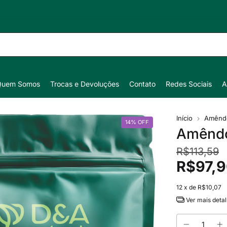
Quem Somos
Trocas e Devoluções
Contato
Redes Sociais
A
Início
Amênd
14
%
OFF
Amêndo
R$113,59
R$97,
12
x de
R$10,07
Ver mais deta