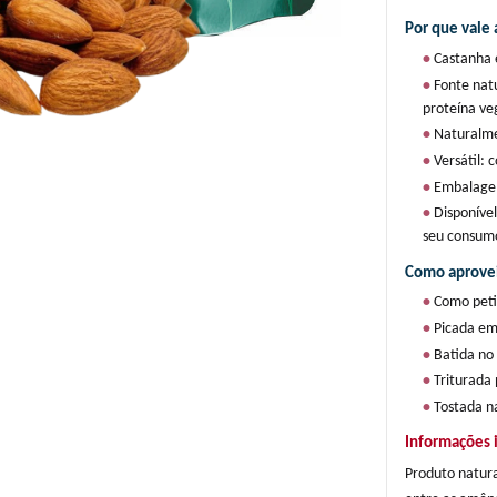
Por que vale 
• 
Castanha 
• 
Fonte natu
proteína ve
• 
Naturalme
• 
Versátil: 
• 
Embalagem
• 
Disponível
seu consum
Como aprovei
• 
Como peti
• 
Picada em 
• 
Batida no 
• 
Triturada
• 
Tostada na
Informações 
Produto natura