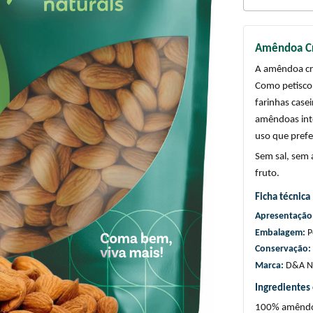
Amêndoa Cr
A amêndoa cru
Como petisco 
farinhas casei
amêndoas inte
uso que prefe
Sem sal, sem 
fruto.
Ficha técnica
Apresentação:
Embalagem: 
P
Conservação: 
Marca: 
D&A Na
Ingredientes
100% amêndoa