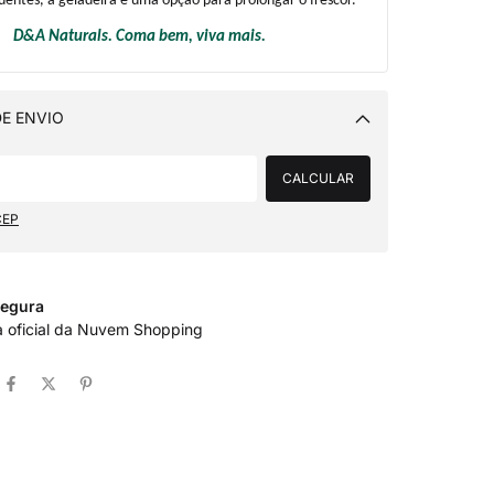
uentes, a geladeira é uma opção para prolongar o frescor.
D&A Naturals. Coma bem, viva mais.
E ENVIO
Alterar CEP
CALCULAR
CEP
egura
a oficial da Nuvem Shopping