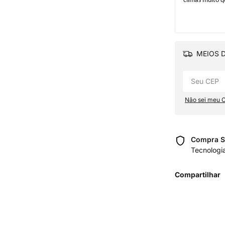
climas muito q
MEIOS D
Não sei meu 
Compra S
Tecnologi
Compartilhar