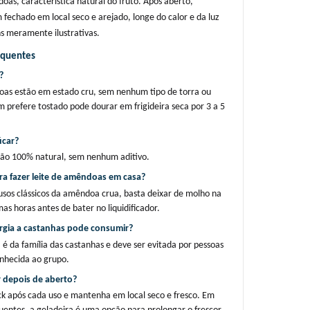
oas, característica natural do fruto. Após aberto, 
echado em local seco e arejado, longe do calor e da luz 
s meramente ilustrativas.
equentes
?
as estão em estado cru, sem nenhum tipo de torra ou 
prefere tostado pode dourar em frigideira seca por 3 a 5 
úcar?
ão 100% natural, sem nenhum aditivo.
ra fazer leite de amêndoas em casa?
usos clássicos da amêndoa crua, basta deixar de molho na 
as horas antes de bater no liquidificador.
rgia a castanhas pode consumir?
 da família das castanhas e deve ser evitada por pessoas 
nhecida ao grupo.
 depois de aberto?
ck após cada uso e mantenha em local seco e fresco. Em 