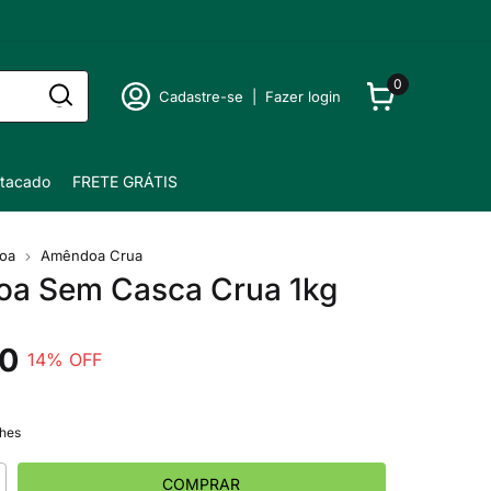
0
Cadastre-se
|
Fazer login
tacado
FRETE GRÁTIS
oa
Amêndoa Crua
a Sem Casca Crua 1kg
90
14
% OFF
lhes