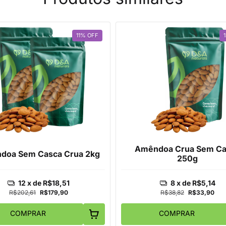
11
%
OFF
Amêndoa Crua Sem Ca
doa Sem Casca Crua 2kg
250g
12
x de
R$18,51
8
x de
R$5,14
R$202,61
R$179,90
R$38,82
R$33,90
COMPRAR
COMPRAR