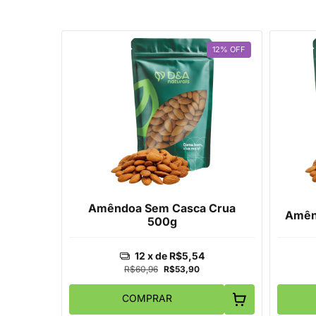
12
%
OFF
Amêndoa Sem Casca Crua
Amên
500g
12
x de
R$5,54
R$60,96
R$53,90
COMPRAR