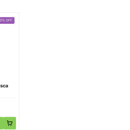
13
%
OFF
sca