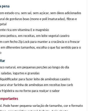
a pena
em estado cru, sem sal, sem açúcar, sem óleos adicionados
ral de gorduras boas (mono e poli insaturadas), fibras e 
getal
nte rica em vitamina E e magnésio
como petisco, em receitas, em leite vegetal caseiro
 com fecho Zip Lock para manter a crocância e o frescor
 em diferentes tamanhos, escolha o que faz sentido para o 
o
tar
sco natural, em pequenas porções ao longo do dia
saladas, iogurtes e granolas
liquidificador para fazer leite de amêndoas caseiro
 para virar farinha de amêndoas em receitas low carb
 frigideira ou no forno para realçar o sabor
importantes
l. Pode haver pequena variação de tamanho, cor e formato 