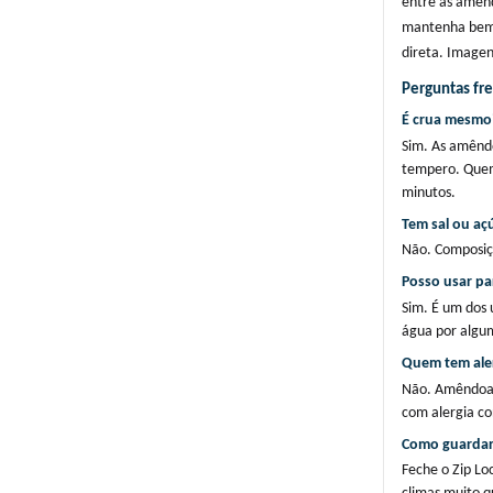
entre as amênd
mantenha bem f
direta. Imagen
Perguntas fr
É crua mesmo
Sim. As amêndo
tempero. Quem 
minutos.
Tem sal ou aç
Não. Composiç
Posso usar pa
Sim. É um dos 
água por algum
Quem tem ale
Não. Amêndoa é
com alergia co
Como guardar
Feche o Zip Lo