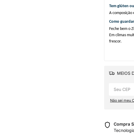
Tem glúten ou
A composição é
Como guardar
Feche bem o Zi
Em climas muit
frescor.
MEIOS D
Não sei meu 
Compra S
Tecnologi