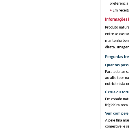
preferência
• 
Em receit
Informações 
Produto natura
entre as castan
mantenha bem f
direta. Imagen
Perguntas fr
Quantas poss
Para adultos sa
ao alto teor na
nutricionista 
É crua ou tor
Em estado natu
frigideira sec
Vem com pele
A pele fina ma
comestível e s