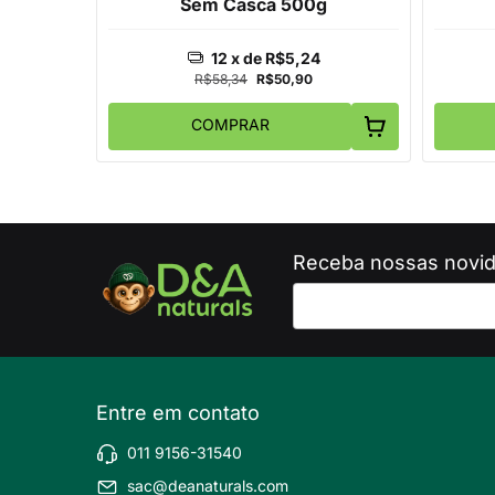
Sem Casca 500g
12
x de
R$5,24
R$58,34
R$50,90
COMPRAR
Receba nossas novid
Entre em contato
011 9156-31540
sac@deanaturals.com