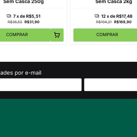
Sem Casca 250g
Sem Casca 2kg
7
x de
R$5,51
12
x de
R$17,48
R$35,53
R$31,90
R$194,21
R$169,90
COMPRAR
COMPRAR
ades por e-mail