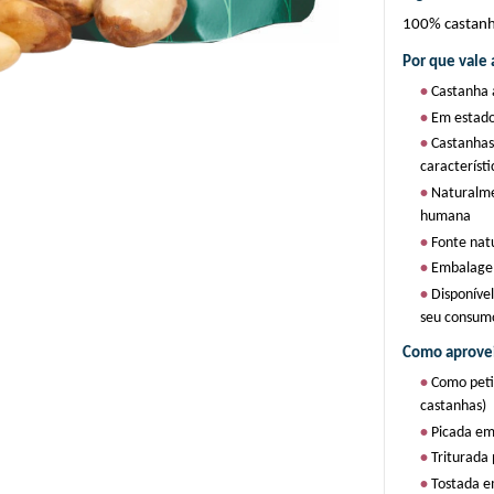
100% castanha
Por que vale 
• 
Castanha 
• 
Em estado 
• 
Castanhas
característi
• 
Naturalmen
humana
• 
Fonte nat
• 
Embalagem
• 
Disponível
seu consum
Como aprovei
• 
Como petis
castanhas)
• 
Picada em
• 
Triturada 
• 
Tostada em