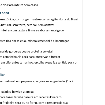
 do Pará inteira sem casca.
a pena
amazônica, com origem rastreada na região Norte do Brasil
natural, sem torra, sem sal, sem aditivos
 inteiras com textura firme e sabor amanteigado 
co
te rica em selênio, mineral essencial à alimentação 
ural de gorduras boas e proteína vegetal
 com fecho Zip Lock para preservar o frescor
 em diferentes tamanhos, escolha o que faz sentido para o 
o
tar
co natural, em pequenas porções ao longo do dia (1 a 2 
 saladas, bowls e granolas
para fazer farinha caseira em receitas low carb
 frigideira seca ou no forno, com o tempero da sua 