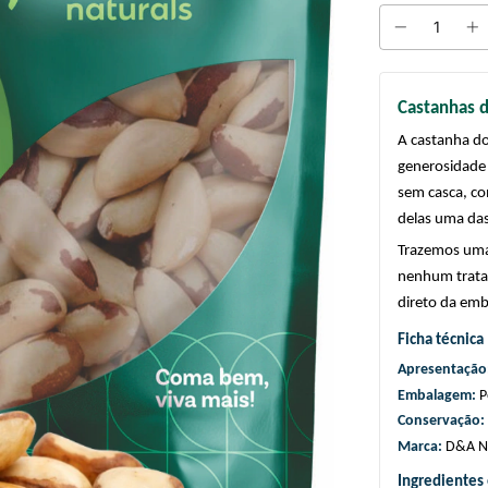
Castanhas d
A castanha do 
generosidade 
sem casca, co
delas uma das
Trazemos uma 
nenhum tratam
direto da emb
Ficha técnica
Apresentação:
Embalagem: 
P
Conservação: 
Marca: 
D&A Na
Ingredientes