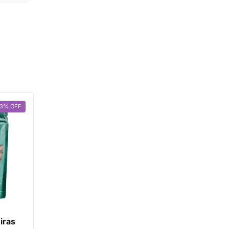
13
%
OFF
iras