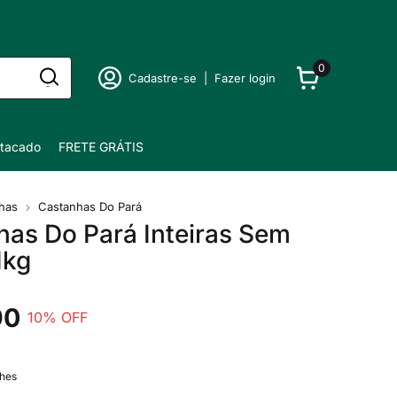
0
Cadastre-se
|
Fazer login
tacado
FRETE GRÁTIS
has
Castanhas Do Pará
as Do Pará Inteiras Sem
1kg
90
10
% OFF
lhes