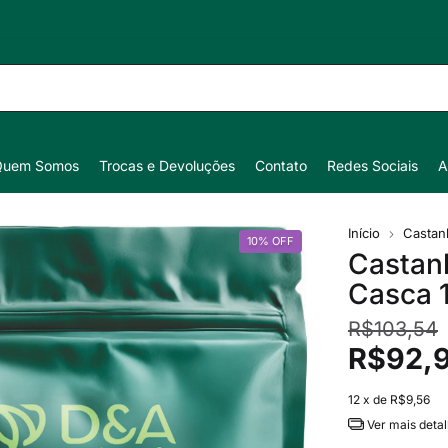
Quem Somos
Trocas e Devoluções
Contato
Redes Sociais
A
Início
Castan
10
%
OFF
Castanh
Casca 
R$103,54
R$92,
12
x de
R$9,56
Ver mais deta