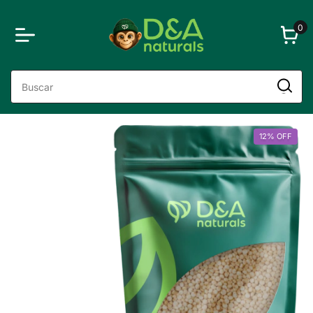
0
12
%
OFF