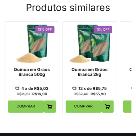
Produtos similares
13
%
OFF
11
%
OFF
Quinoa em Grãos
Quinoa em Grãos
Qu
Branca 500g
Branca 2kg
4
x de
R$5,02
12
x de
R$5,75
R$19,51
R$16,90
R$62,46
R$55,90
R$
COMPRAR
COMPRAR
C