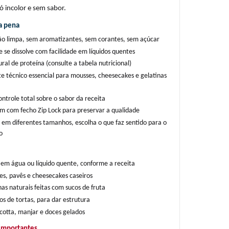
ó incolor e sem sabor.
a pena
o limpa, sem aromatizantes, sem corantes, sem açúcar
e se dissolve com facilidade em líquidos quentes
ral de proteína (consulte a tabela nutricional)
e técnico essencial para mousses, cheesecakes e gelatinas 
ntrole total sobre o sabor da receita
 com fecho Zip Lock para preservar a qualidade
 em diferentes tamanhos, escolha o que faz sentido para o 
o
a em água ou líquido quente, conforme a receita
s, pavês e cheesecakes caseiros
as naturais feitas com sucos de fruta
s de tortas, para dar estrutura
otta, manjar e doces gelados
importantes