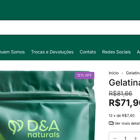
Quem Somos
Trocas e Devoluções
Contato
Redes Sociais
A
Início
Gelatin
12
%
OFF
Gelatin
R$81,66
R$71,9
12
x de
R$7,40
Ver mais deta