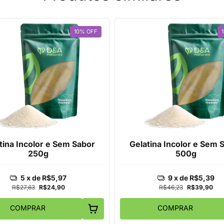
10
%
OFF
tina Incolor e Sem Sabor
Gelatina Incolor e Sem 
250g
500g
5
x de
R$5,97
9
x de
R$5,39
R$27,63
R$24,90
R$46,23
R$39,90
COMPRAR
COMPRAR