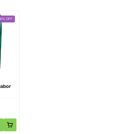
14
%
OFF
Sabor