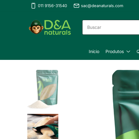
011 9156-31540
sac@deanaturals.com
Início
Produtos