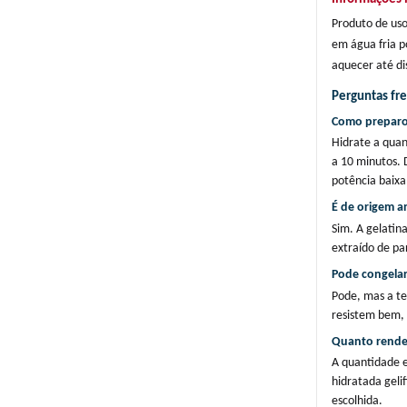
Produto de uso 
em água fria p
aquecer até di
Perguntas fr
Como preparo 
Hidrate a quan
a 10 minutos.
potência baixa
É de origem a
Sim. A gelatin
extraído de par
Pode congelar
Pode, mas a te
resistem bem, 
Quanto rend
A quantidade e
hidratada geli
escolhida.