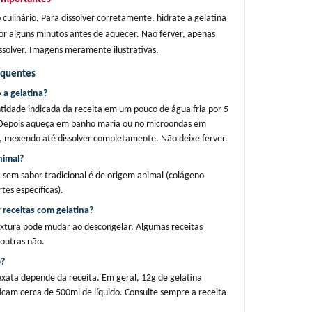
culinário. Para dissolver corretamente, hidrate a gelatina 
or alguns minutos antes de aquecer. Não ferver, apenas 
ssolver. Imagens meramente ilustrativas.
equentes
a gelatina?
tidade indicada da receita em um pouco de água fria por 5 
 Depois aqueça em banho maria ou no microondas em 
, mexendo até dissolver completamente. Não deixe ferver.
nimal?
a sem sabor tradicional é de origem animal (colágeno 
tes específicas).
 receitas com gelatina?
xtura pode mudar ao descongelar. Algumas receitas 
outras não.
e?
xata depende da receita. Em geral, 12g de gelatina 
ficam cerca de 500ml de líquido. Consulte sempre a receita 