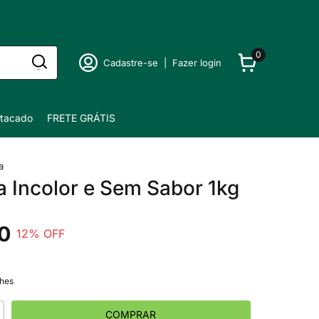
0
Cadastre-se
|
Fazer login
tacado
FRETE GRÁTIS
a
a Incolor e Sem Sabor 1kg
0
12
% OFF
lhes