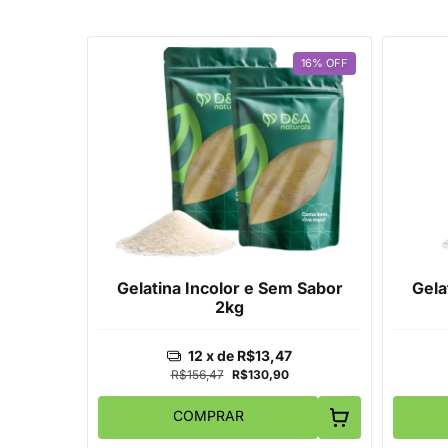
16
%
OFF
Gelatina Incolor e Sem Sabor
Gela
2kg
12
x de
R$13,47
R$156,47
R$130,90
COMPRAR