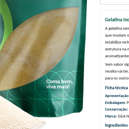
Gelatina In
A gelatina se
que mudam o r
estabiliza rec
estrutura na 
aromatizante
Sem sabor sig
receita vai te
para os outro
Ficha técnica
Apresentação:
Embalagem: 
P
Conservação: 
Marca: 
D&A Na
Ingredientes