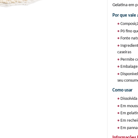
Gelatina em p
Por que vale 
• 
Composiçã
• 
Pó fino qu
• 
Fonte natu
• 
Ingredient
caseiras
• 
Permite co
• 
Embalagem
• 
Disponível
seu consum
Como usar
• 
Dissolvid
• 
Em mousse
• 
Em gelatin
• 
Em recheio
• 
Em pannac
Informações 