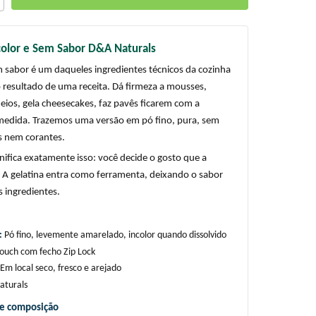
color e Sem Sabor D&A Naturals
m sabor é um daqueles ingredientes técnicos da cozinha 
esultado de uma receita. Dá firmeza a mousses, 
heios, gela cheesecakes, faz pavês ficarem com a 
medida. Trazemos uma versão em pó fino, pura, sem 
s nem corantes.
nifica exatamente isso: você decide o gosto que a 
r. A gelatina entra como ferramenta, deixando o sabor 
s ingredientes.
 
Pó fino, levemente amarelado, incolor quando dissolvido
ouch com fecho Zip Lock
Em local seco, fresco e arejado
turals
 e composição